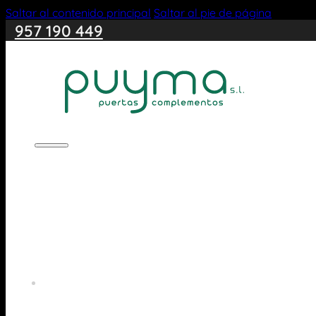
Saltar al contenido principal
Saltar al pie de página
957 190 449