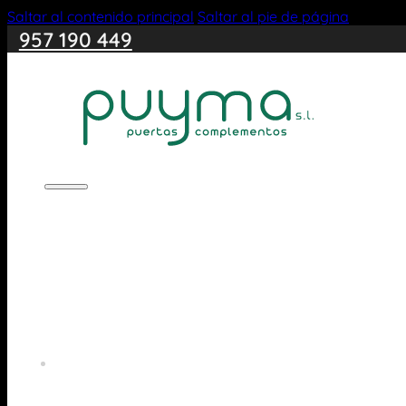
Saltar al contenido principal
Saltar al pie de página
957 190 449