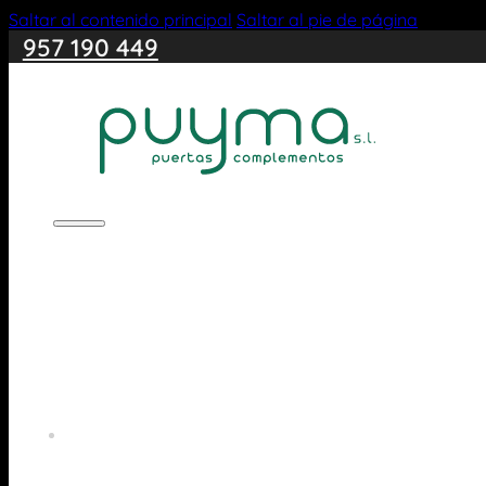
Saltar al contenido principal
Saltar al pie de página
957 190 449